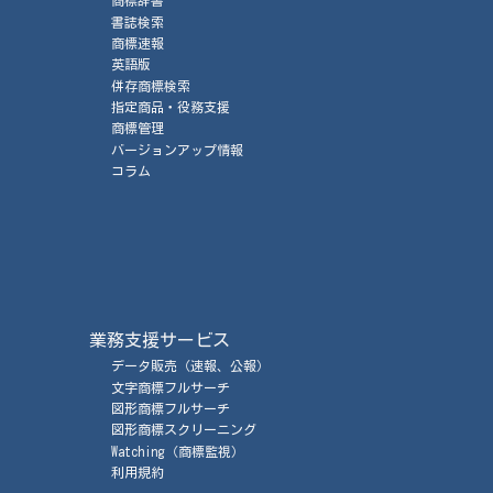
商標辞書
書誌検索
商標速報
英語版
併存商標検索
指定商品・役務支援
商標管理
バージョンアップ情報
コラム
業務支援サービス
データ販売
（速報、公報）
文字商標フルサーチ
図形商標フルサーチ
図形商標スクリーニング
Watching
（商標監視）
利用規約