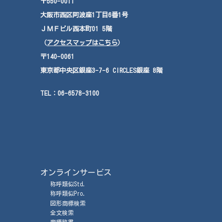
〒550-0011
大阪市西区阿波座
1
丁目
6
番
1
号
ＪＭＦ
ビル西本町
01
5
階
（
アクセスマップはこちら
）
〒140-0061
東京都中央区銀座3-7-6 CIRCLES銀座 8階
TEL：
06-6578-3100
オンラインサービス
称呼類似Std.
称呼類似Pro.
図形商標検索
全文検索