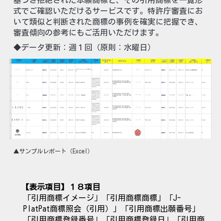
式でご確認いただけるサービスです。特許庁審査にお
いて類似と判断された商標の事例を確実に把握でき、
審査傾向の参考にもご活用いただけます。
◆データ更新：週１回（原則：水曜日）
▲サンプルレポート（Excel）
【表示項目】１８
項目
「
引用商標イメージ
」「
引用商標商標
」「
J-
PlatPat商標照会（引用）
」「
引用商標出願番号
」
「
引用商標登録番号
」「
引用商標登録日
」「
引用商