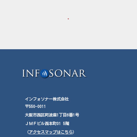
インフォソナー株式会社
〒550-0011
大阪市西区阿波座
1
丁目
6
番
1
号
ＪＭＦ
ビル西本町
01
5
階
（
アクセスマップはこちら
）