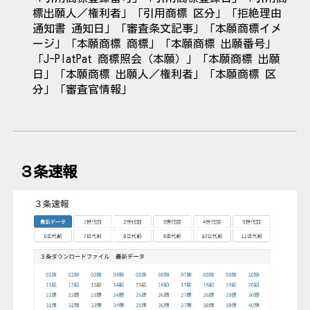
標出願人／権利者
」「
引用商標 区分
」「拒絶理由
通知書
通知日」「審査条文記事」「本願商標イメ
ージ」「本願商標
商標」「本願商標
出願番号」
「J-PlatPat
商標照会（本願）」「本願商標
出願
日」「本願商標
出願人／権利者」「本願商標
区
分」
「審査官情報」
３条速報