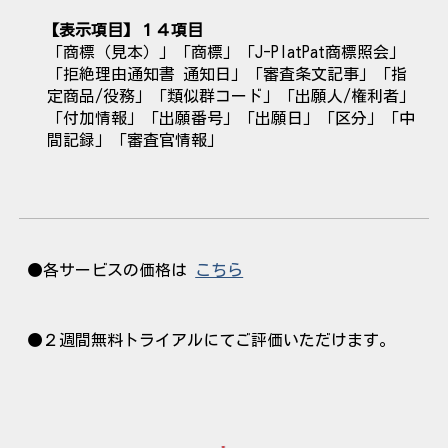
【表示項目】
１４
項目
「商標（見本）」「商標」「J-PlatPat商標照会」
「拒絶理由通知書 通知日」「審査条文記事」「指
定商品/役務」「類似群コード」「出願人/権利者」
「付加
情報
」「出願番号」「出願日」「区分」「中
間記録」「審査官情報」
●各サービスの価格は
こちら
●２週間無料トライアルにてご評価いただけます。