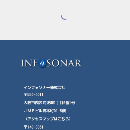
インフォソナー株式会社
〒550-0011
大阪市西区阿波座
1
丁目
6
番
1
号
ＪＭＦ
ビル西本町
01
5
階
（
アクセスマップはこちら
）
〒140-0061