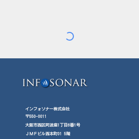
インフォソナー株式会社
〒550-0011
大阪市西区阿波座
1
丁目
6
番
1
号
ＪＭＦ
ビル西本町
01
5
階