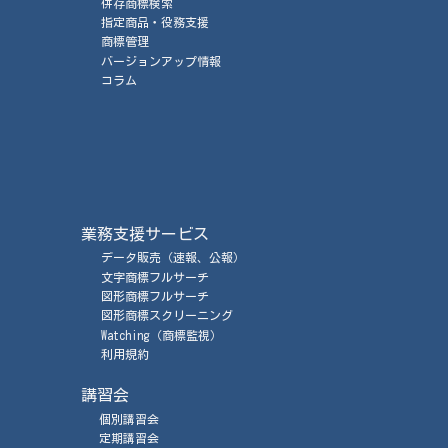
併存商標検索
指定商品・役務支援
商標管理
バージョンアップ情報
コラム
業務支援サービス
データ販売
（速報、公報）
文字商標フルサーチ
図形商標フルサーチ
図形商標スクリーニング
Watching
（商標監視）
利用規約
講習会
個別講習会
定期講習会