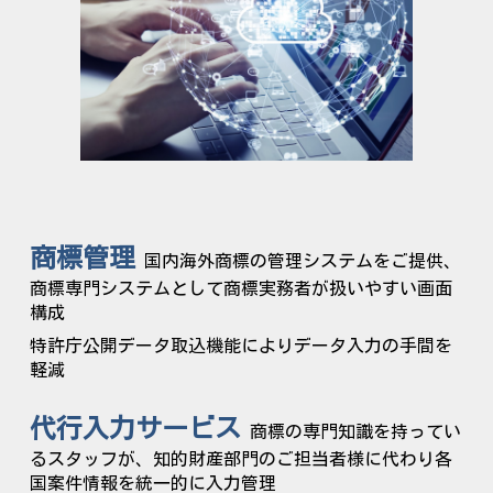
商標管理
国内海外商標の
管理
システムをご提供、
商標専門システムとして商標実務者が扱いやすい画面
構成
特許庁公開
データ取込機能によりデータ入力の手間を
軽減
代行入力サービス
商標
の専門知識を持ってい
るスタッフが、
知的財産部門のご担当者様に代わり各
国案件情報を
統一的に入力管理