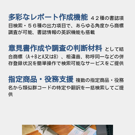
多彩なレポート作成機能
４２
種の書誌項
目検索・５６種の出力項目で、あらゆる角度から商標
調査が可能、書誌情報の英訳機能も搭載
意見書作成や調査の判断材料
として
結
合商標（A＋BとA又はB）、相違音、称呼同一などの併
存登録状況を簡単操作で検索可能なサービスをご提供
指定商品・役務
支援
複数の指定商品・役務
名から
類似群コードの特定や翻訳を一括
検索してご提
供
併存商標検索