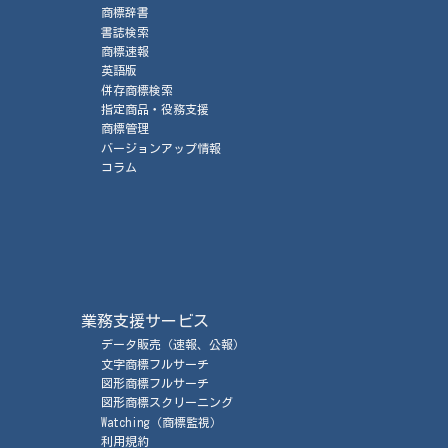
商標辞書
書誌検索
商標速報
英語版
併存商標検索
指定商品・役務支援
商標管理
バージョンアップ情報
コラム
業務支援サービス
データ販売
（速報、公報）
文字商標フルサーチ
図形商標フルサーチ
図形商標スクリーニング
Watching
（商標監視）
利用規約