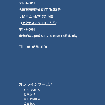
〒550-0011
大阪市西区阿波座
1
丁目
6
番
1
号
ＪＭＦ
ビル西本町
01
5
階
（
アクセスマップはこちら
）
〒140-0061
東京都中央区銀座3-7-6 CIRCLES銀座 8階
TEL：
06-6578-3100
オンラインサービス
称呼類似Std.
称呼類似Pro.
図形商標検索
全文検索