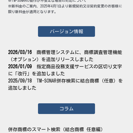
※TM-SONARの動作が不安定な場合の対応について
※新料金のご案内、2025
年4月1日より新規契約又は契約変更のお客様に
限り新料金が適用となります。
バージョン情報
2026/0
3
/
16
商標管理
システムに、商標調査管理機能
（オプション）を追加リリース
しました
202
6
/0
1
/
09
指定商品役務支援サービスの区切り文字
に「改行」を追加しました
2025/0
9
/
18
TM-SONAR併存検索に結合商標（任意）を
追加しました
コラム
併存商標のスマート検索（
結合商標 任意編
）