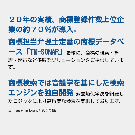
２０年の実績、商標登録件数上位企
業の約７０％が導入
※１
商標担当弁理士定番の
商標データベ
ース「
TM-SONAR
」
を核に、商標
の
検索・管
理・翻訳など多彩なソリューションをご提供していま
す。
商標
検索では音韻学を基にした検索
エンジンを独自開発
過去類似審決を網羅し
たロジックにより高精度な検索を
実現しております。
※１:2025年商標登録件数から算出